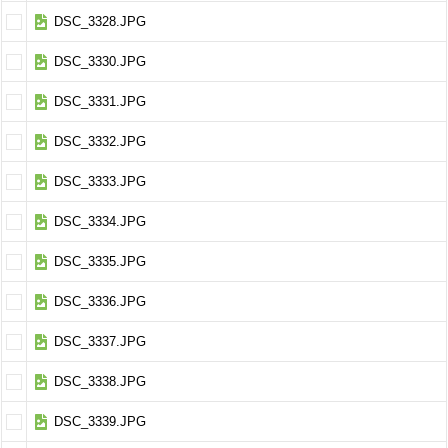
DSC_3328.JPG
DSC_3330.JPG
DSC_3331.JPG
DSC_3332.JPG
DSC_3333.JPG
DSC_3334.JPG
DSC_3335.JPG
DSC_3336.JPG
DSC_3337.JPG
DSC_3338.JPG
DSC_3339.JPG