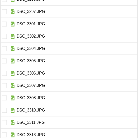
DSC_3297.JPG
DSC_3301.JPG
DSC_3302.JPG
DSC_3304.JPG
DSC_3305.JPG
DSC_3306.JPG
DSC_3307.JPG
DSC_3308.JPG
DSC_3310.JPG
DSC_3311.JPG
DSC_3313.JPG