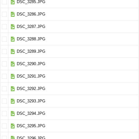
DSC_3285.JPG
DSC_3286.JPG
DSC_3287.JPG
DSC_3288.JPG
DSC_3289.JPG
DSC_3290.JPG
DSC_3291.JPG
DSC_3292.JPG
DSC_3293.JPG
DSC_3294.JPG
DSC_3295.JPG
DSC_3296.JPG