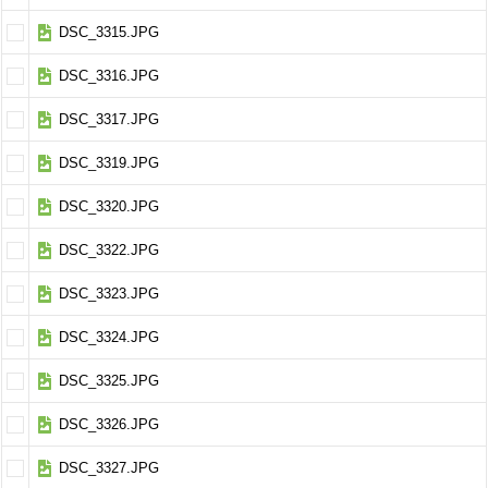
DSC_3315.JPG
DSC_3316.JPG
DSC_3317.JPG
DSC_3319.JPG
DSC_3320.JPG
DSC_3322.JPG
DSC_3323.JPG
DSC_3324.JPG
DSC_3325.JPG
DSC_3326.JPG
DSC_3327.JPG